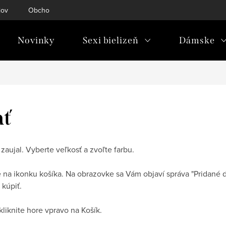
jov
Obchodné podmienky
Doprava & platba
Tabuľky ve
Novinky
Sexi bielizeň
Dámske
ať
 zaujal. Vyberte veľkosť a zvoľte farbu.
e na ikonku košíka. Na obrazovke sa Vám objaví správa "Pridané do
 kúpiť.
kliknite hore vpravo na Košík.