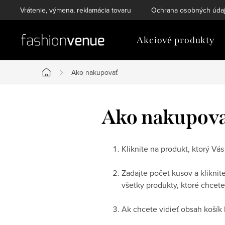
Prejsť
Vrátenie, výmena, reklamácia tovaru
Ochrana osobných úda
na
obsah
Akciové produkty
Ako nakupovať
Domov
Ako nakupov
Kliknite na produkt, ktorý Vás
Zadajte počet kusov a kliknit
všetky produkty, ktoré chcete
Ak chcete vidieť obsah košík 