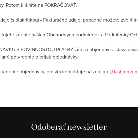
tby. Potom kliknite na POKRAČOVAŤ.
je (s diakritikou) - Fakturačné údaje, prípadne možete zvoliť i
ptujete znenie našich Obchodných podmienok a Podmienky Oc
NÁVKU S POVINNOSŤOU PLATBY čím sa objednávka stáva závaz
ané potvrdenie o prijatí objednávky.
tvrdenie objednávky, prosím kontaktuje nás na
info@fashionven
Odoberať newsletter