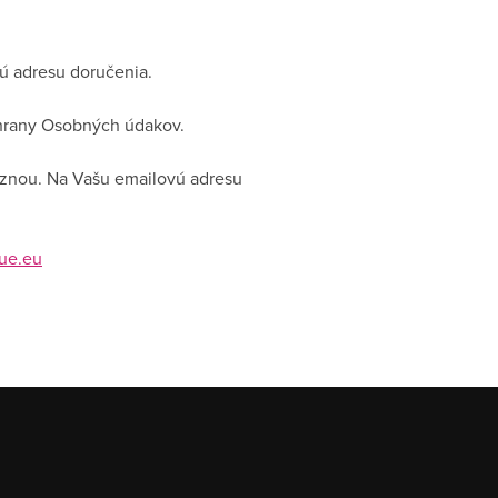
nú adresu doručenia.
hrany Osobných údakov.
nou. Na Vašu emailovú adresu
ue.eu