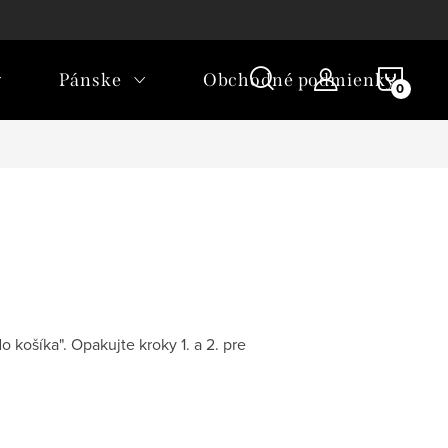
ľkostí
Ako nakupovať
NÁKU
Pánske
Obchodné podmienky
KOŠÍ
 košíka". Opakujte kroky 1. a 2. pre