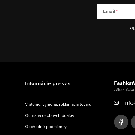
Email
Vl
Z
á
Fashion
Informácie pre vás
p
ä
info
Vrátenie, výmena, reklamácia tovaru
t
Ochrana osobných údajov
i
Obchodné podmienky