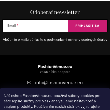
e
k
p
Odoberať newsletter
o
r
v
v
a
Email
PRIHLÁSIŤ SA
k
n
y
i
Vložením e-mailu súhlasíte s
podmienkami ochrany osobných údajov
v
e
ý
p
Z
i
á
FashionVenue.eu
s
p
u
info
@
fashionvenue.eu
ä
t
Náš eshop FashionVenue.eu používá súbory cookies pre
i
ešte lepšie služby pre Vás - analyzujeme naštevnosť a
e
záujem produkty. P
oužívaním našich stránok vyjadrujete