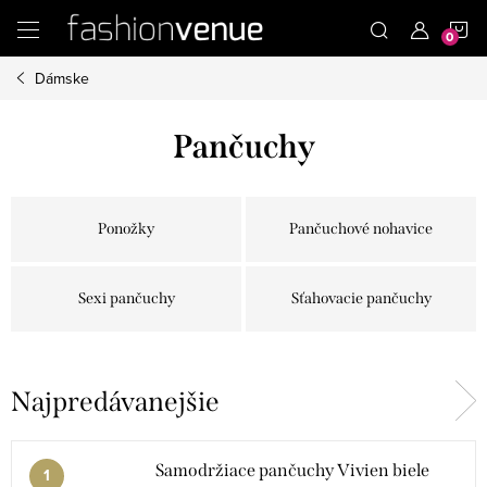
Prejsť
N
na
obsah
Dámske
K
Pančuchy
Ponožky
Pančuchové nohavice
Sexi pančuchy
Sťahovacie pančuchy
Najpredávanejšie
Samodržiace pančuchy Vivien biele