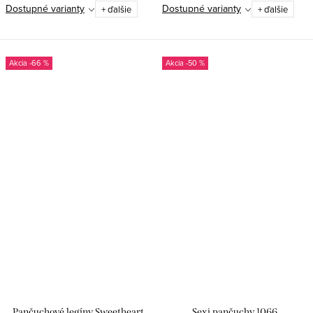
Dostupné varianty
Dostupné varianty
+ ďalšie
+ ďalšie
-66 %
-50 %
Pančuchové legíny Sweetheart
Sexi pančuchy 1066