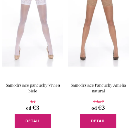
Abecedne
o
p
d
r
u
o
k
d
t
u
o
k
v
t
o
v
Samodržiace pančuchy Vivien
Samodržiace Pančuchy Amelia
biele
natural
€4
€4,50
€3
€3
od
od
DETAIL
DETAIL