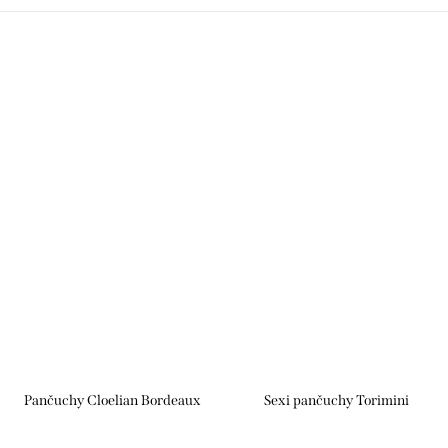
Pančuchy Cloelian Bordeaux
Sexi pančuchy Torimini