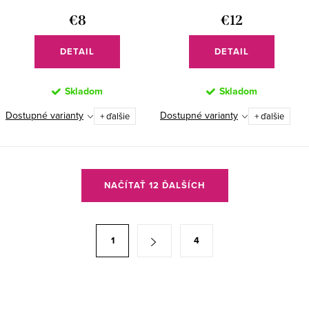
€8
€12
DETAIL
DETAIL
Skladom
Skladom
Dostupné varianty
Dostupné varianty
+ ďalšie
+ ďalšie
O
NAČÍTAŤ 12 ĎALŠÍCH
v
l
á
S
1
4
d
t
a
r
c
á
i
n