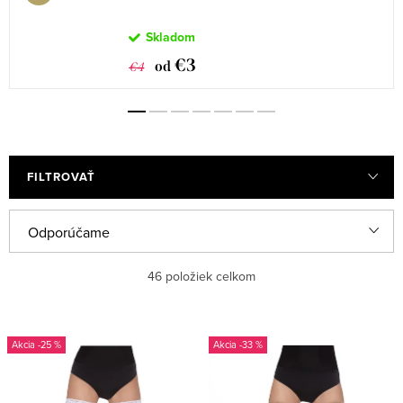
Skladom
€3
od
€4
FILTROVAŤ
V
R
Odporúčame
ý
a
Najlacnejšie
46
položiek celkom
p
d
i
e
Najdrahšie
s
n
-25 %
-33 %
Najpredávanejšie
p
i
r
e