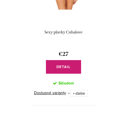
o
k
v
t
o
v
Sexy plavky Cubalove
€27
DETAIL
Skladom
Dostupné varianty
+ ďalšie
O
v