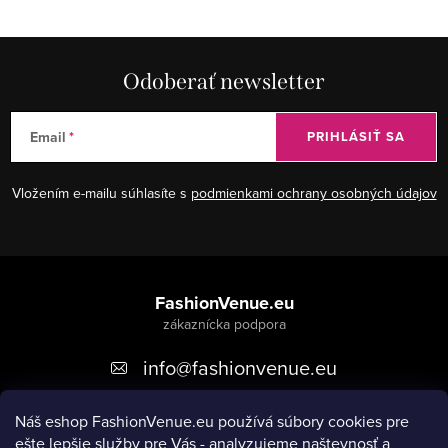
l
á
d
Odoberať newsletter
a
c
Email
PRIHLÁSIŤ SA
i
e
Vložením e-mailu súhlasíte s
podmienkami ochrany osobných údajov
p
r
v
Z
k
á
FashionVenue.eu
y
v
p
ý
info
@
fashionvenue.eu
ä
p
t
i
Náš eshop FashionVenue.eu používá súbory cookies pre
i
s
ešte lepšie služby pre Vás - analyzujeme naštevnosť a