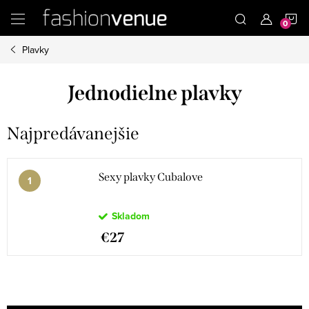
Prejsť
N
na
obsah
Plavky
K
Jednodielne plavky
Najpredávanejšie
Sexy plavky Cubalove
Skladom
€27