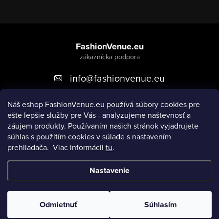
e
ý
p
Z
i
á
FashionVenue.eu
s
p
u
info
@
fashionvenue.eu
ä
t
Náš eshop FashionVenue.eu používá súbory cookies pre
i
ešte lepšie služby pre Vás - analyzujeme naštevnosť a
e
záujem produkty. P
oužívaním našich stránok vyjadrujete
súhlas s použitím cookies v súlade s nastavením
prehliadača.
Viac informácii
tu
.
Informácie pre vás
Nastavenie
Copyright 2026
FashionVenue.eu
. Všetky práva vyhradené.
Upraviť nastavenie cookies
Odmietnuť
Súhlasím
Vytvoril Shoptet