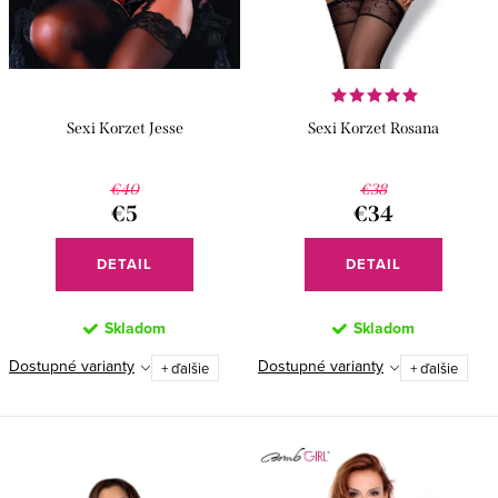
o
k
v
t
o
v
Sexi Korzet Jesse
Sexi Korzet Rosana
€40
€38
€5
€34
DETAIL
DETAIL
Skladom
Skladom
Dostupné varianty
Dostupné varianty
+ ďalšie
+ ďalšie