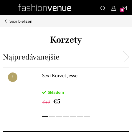
Prejsť
N
na
obsah
Sexi bielizeň
K
Korzety
Najpredávanejšie
Sexi Korzet Jesse
Skladom
€5
€40