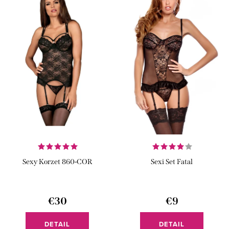
Sexy Korzet 860-COR
Sexi Set Fatal
€30
€9
DETAIL
DETAIL