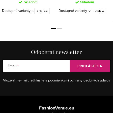
Skladom
Skladom
Dostupné varianty
Dostupné varianty
+ ďalšie
+ ďalšie
Odoberať newsletter
Email
PRIHLÁSIŤ SA
Vložením e-mailu súhlasíte s
podmienkami ochrany osobných údajov
Z
á
FashionVenue.eu