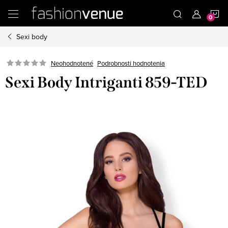
Prejsť
N
na
obsah
Sexi body
K
Podrobnosti hodnotenia
Neohodnotené
Sexi Body Intriganti 859-TED