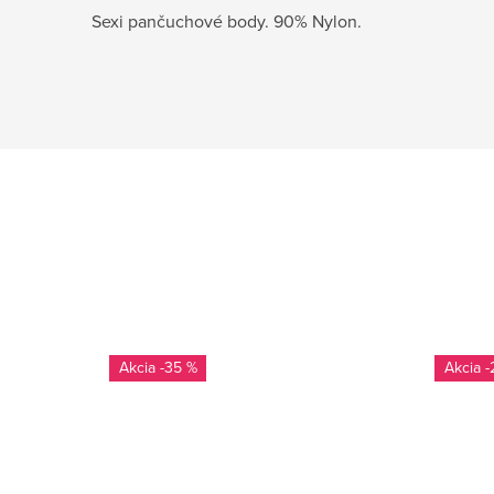
Sexi pančuchové body. 90% Nylon.
-35 %
-