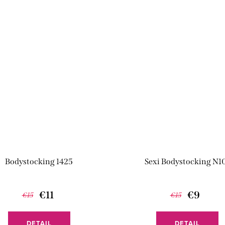
Bodystocking 1425
Sexi Bodystocking N1
€11
€9
€15
€15
DETAIL
DETAIL