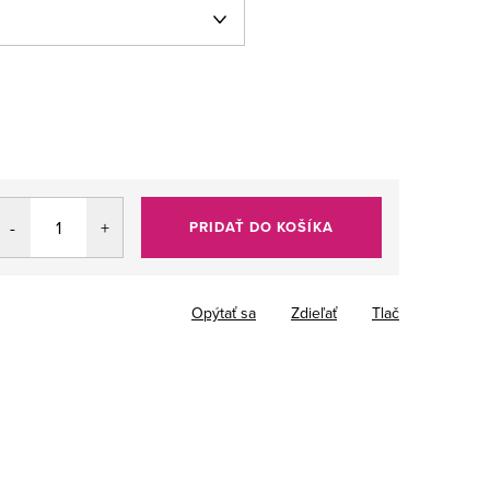
PRIDAŤ DO KOŠÍKA
Opýtať sa
Zdieľať
Tlač