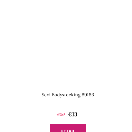
Sexi Bodystocking 89186
€13
€20
DETAIL