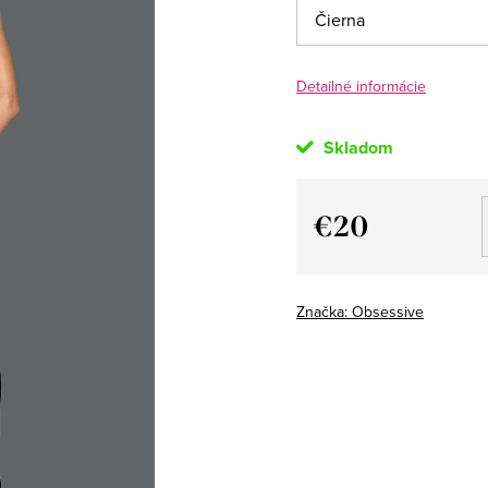
Detailné informácie
Skladom
€20
Jednotková
cena:
Značka:
Obsessive