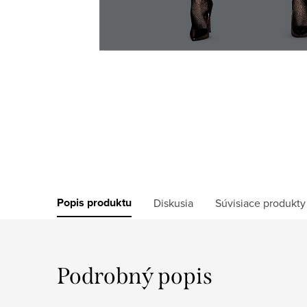
Popis produktu
Diskusia
Súvisiace produkty
Podrobný popis