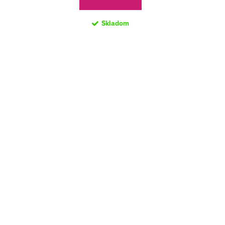
Skladom