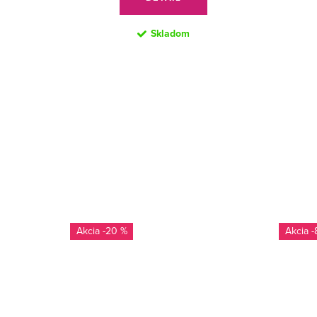
Skladom
-20 %
-