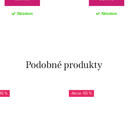
Skladom
Skladom
85 %
-55 %