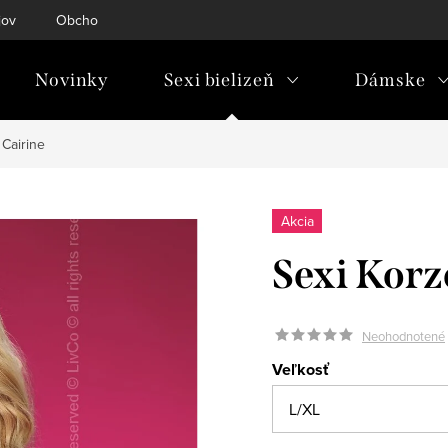
jov
Obchodné podmienky
Doprava & platba
Tabuľky ve
Novinky
Sexi bielizeň
Dámske
 Cairine
Akcia
Sexi Korz
Neohodnotené
Veľkosť