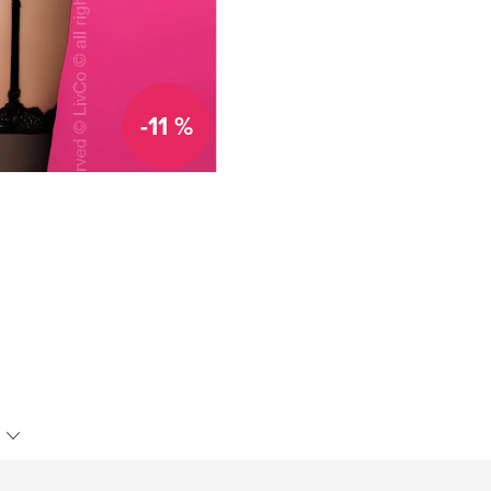
-11 %