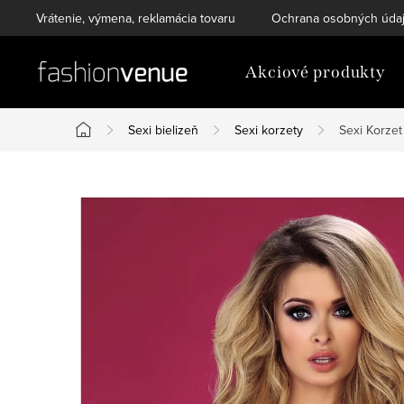
Prejsť
Vrátenie, výmena, reklamácia tovaru
Ochrana osobných úda
na
obsah
Akciové produkty
Sexi bielizeň
Sexi korzety
Sexi Korzet
Domov