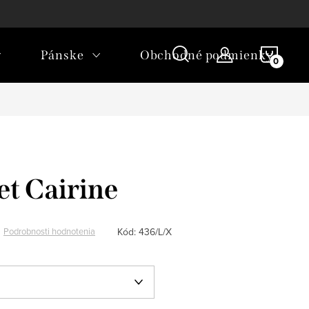
ľkostí
Ako nakupovať
NÁKU
Pánske
Obchodné podmienky
KOŠÍ
et Cairine
Kód:
436/L/X
Podrobnosti hodnotenia