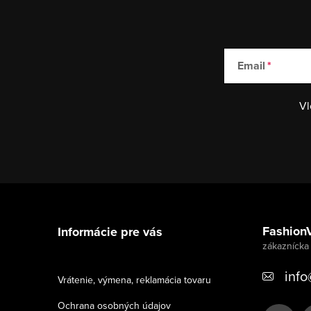
Email
Vl
Z
á
Fashion
Informácie pre vás
p
ä
info
Vrátenie, výmena, reklamácia tovaru
t
Ochrana osobných údajov