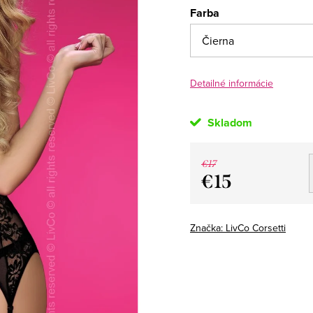
Farba
Detailné informácie
Skladom
€17
€15
Jednotková
cena:
Značka:
LivCo Corsetti