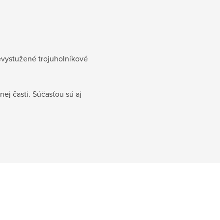
Nevystužené trojuholníkové
ej časti. Súčasťou sú aj