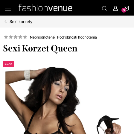
Prejsť
N
na
obsah
Sexi korzety
K
Podrobnosti hodnotenia
Neohodnotené
Sexi Korzet Queen
Akcia