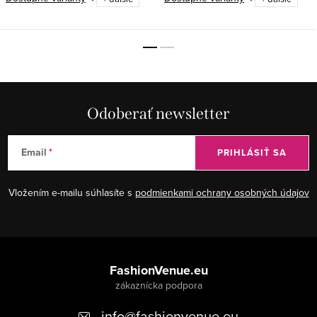
Odoberať newsletter
Email
PRIHLÁSIŤ SA
Vložením e-mailu súhlasíte s
podmienkami ochrany osobných údajov
Z
á
FashionVenue.eu
p
info
@
fashionvenue.eu