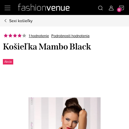
Prejsť
N
na
obsah
Sexi košieľky
K
Podrobnosti hodnotenia
1 hodnotenie
Košieľka Mambo Black
Akcia