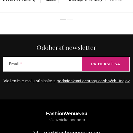
Odoberať newsletter
Email
PRIHLÁSIŤ SA
Vložením e-mailu súhlasíte s
podmienkami ochrany osobných údajov
Z
á
FashionVenue.eu
p
info
@
fashionvenue.eu