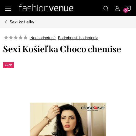
Prejsť
N
na
obsah
Sexi košieľky
K
Podrobnosti hodnotenia
Neohodnotené
Sexi Košieľka Choco chemise
Akcia