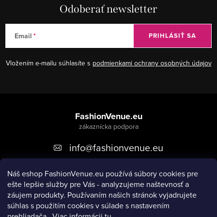
Odoberať newsletter
Email
PRIHLÁSIŤ SA
Vložením e-mailu súhlasíte s
podmienkami ochrany osobných údajov
Z
á
FashionVenue.eu
p
info
@
fashionvenue.eu
ä
t
Náš eshop FashionVenue.eu používá súbory cookies pre
i
ešte lepšie služby pre Vás - analyzujeme naštevnosť a
e
záujem produkty. P
oužívaním našich stránok vyjadrujete
súhlas s použitím cookies v súlade s nastavením
prehliadača.
Viac informácii
tu
.