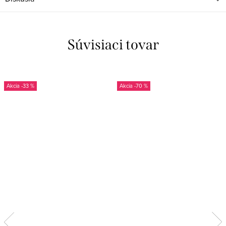
Súvisiaci tovar
-33 %
-70 %