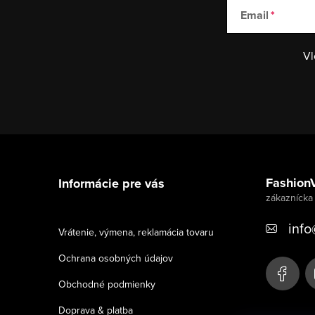
Email
Vl
Z
á
Fashion
Informácie pre vás
p
ä
info
Vrátenie, výmena, reklamácia tovaru
t
Ochrana osobných údajov
i
Obchodné podmienky
e
Doprava & platba