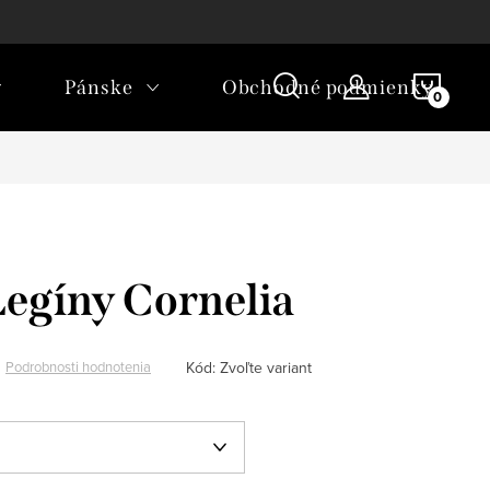
ľkostí
Ako nakupovať
NÁKU
Pánske
Obchodné podmienky
KOŠÍ
egíny Cornelia
Kód:
Zvoľte variant
Podrobnosti hodnotenia