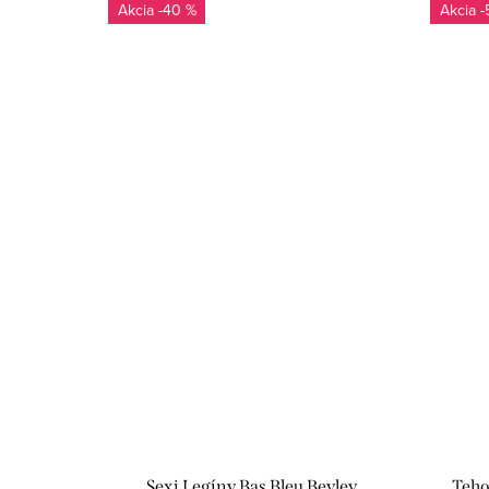
-40 %
-
Sexi Legíny Bas Bleu Beyley
Teho