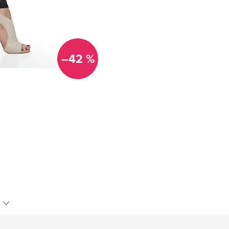
–42 %