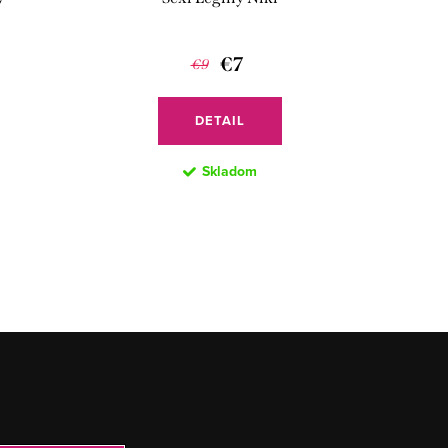
€7
€9
DETAIL
Skladom