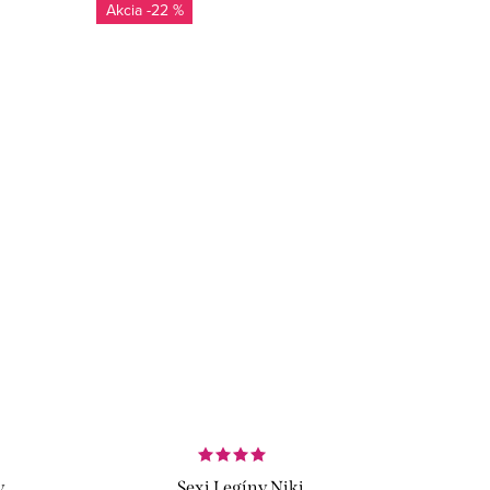
-22 %
y
Sexi Legíny Niki