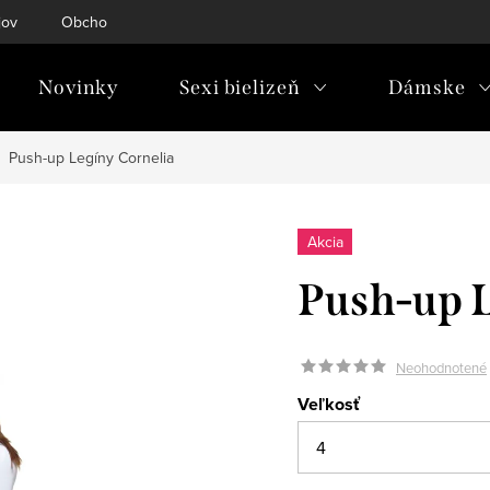
jov
Obchodné podmienky
Doprava & platba
Tabuľky ve
Novinky
Sexi bielizeň
Dámske
Push-up Legíny Cornelia
Akcia
Push-up L
Neohodnotené
Veľkosť