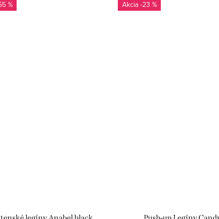
55 %
-23 %
tenské legíny Anabel black
Push-up Legíny Cand