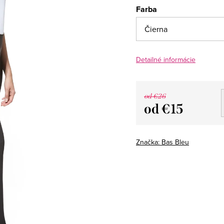
Farba
Detailné informácie
od €26
od
€15
Jednotková
cena:
Značka:
Bas Bleu