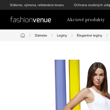
Prejsť
Vrátenie, výmena, reklamácia tovaru
Ochrana osobných úda
na
obsah
Akciové produkty
Dámske
Legíny
Elegantné legíny
Domov