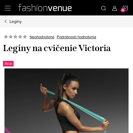
Prejsť
N
na
obsah
Legíny
K
Podrobnosti hodnotenia
Neohodnotené
Legíny na cvičenie Victoria
Akcia