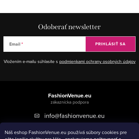
Odoberať newsletter
Email
PRIHLÁSIŤ SA
Vložením e-mailu súhlasíte s
podmienkami ochrany osobných údajov
Z
á
FashionVenue.eu
p
info
@
fashionvenue.eu
ä
t
Náš eshop FashionVenue.eu používá súbory cookies pre
i