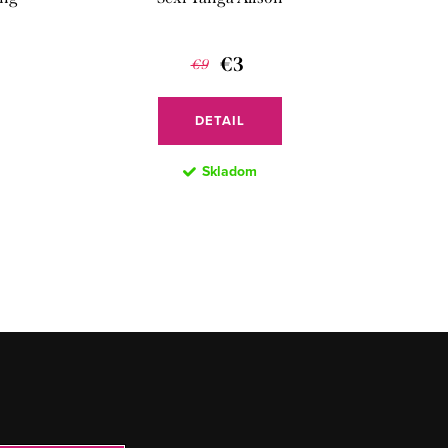
€3
€9
DETAIL
Skladom