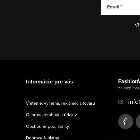
Email
Vl
Z
á
Fashion
Informácie pre vás
p
ä
info
Vrátenie, výmena, reklamácia tovaru
t
Ochrana osobných údajov
i
Obchodné podmienky
e
Doprava & platba