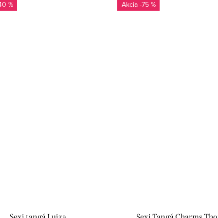
40 %
-75 %
Sexi tangá Luiza
Sexi Tangá Charms Th