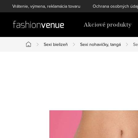
Prejsť
Vrátenie, výmena, reklamácia tovaru
Ochrana osobných úda
na
obsah
Akciové produkty
Sexi bielizeň
Sexi nohavičky, tangá
Se
Domov