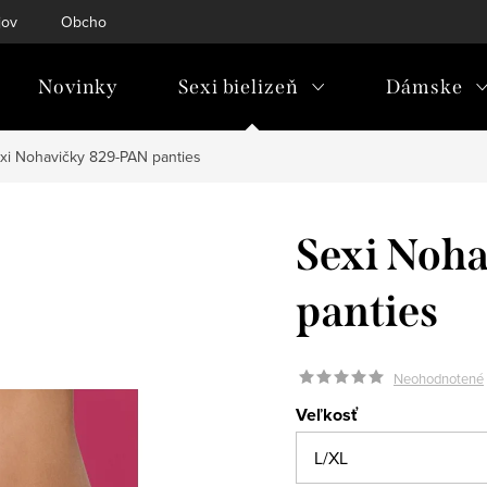
jov
Obchodné podmienky
Doprava & platba
Tabuľky ve
Novinky
Sexi bielizeň
Dámske
xi Nohavičky 829-PAN panties
Sexi Noh
panties
Neohodnotené
Veľkosť