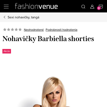
Prejsť
N
na
obsah
Sexi nohavičky, tangá
K
Podrobnosti hodnotenia
Neohodnotené
Nohavičky Barbiella shorties
Akcia