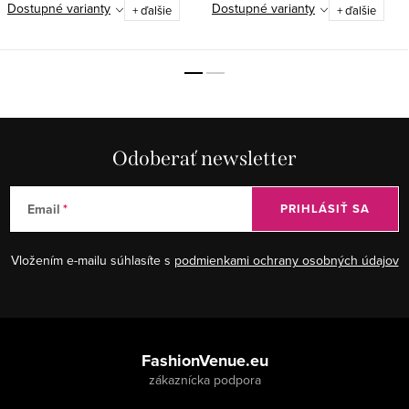
Dostupné varianty
Dostupné varianty
+ ďalšie
+ ďalšie
Odoberať newsletter
Email
PRIHLÁSIŤ SA
Vložením e-mailu súhlasíte s
podmienkami ochrany osobných údajov
Z
á
FashionVenue.eu
p