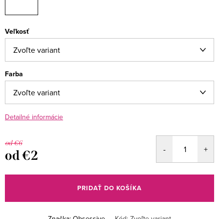
Veľkosť
Farba
Detailné informácie
od €6
od
€2
Jednotková
cena:
PRIDAŤ DO KOŠÍKA
Značka:
Obsessive
Kód:
Zvoľte variant