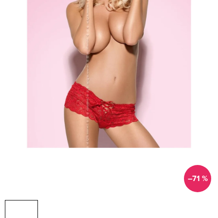
–71 %