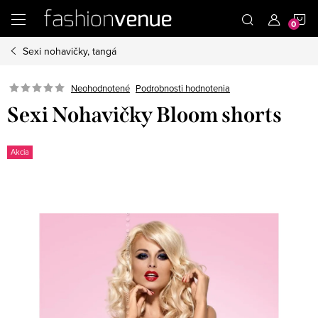
Prejsť
N
na
obsah
Sexi nohavičky, tangá
K
Podrobnosti hodnotenia
Neohodnotené
Sexi Nohavičky Bloom shorts
Akcia