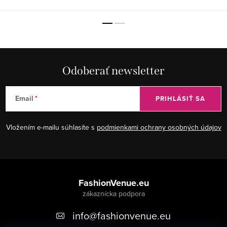
Odoberať newsletter
Email
PRIHLÁSIŤ SA
Vložením e-mailu súhlasíte s
podmienkami ochrany osobných údajov
Z
á
FashionVenue.eu
p
info
@
fashionvenue.eu
ä