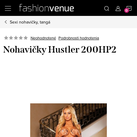
Prejsť
N
na
obsah
Sexi nohavičky, tangá
K
Podrobnosti hodnotenia
Neohodnotené
Nohavičky Hustler 200HP2