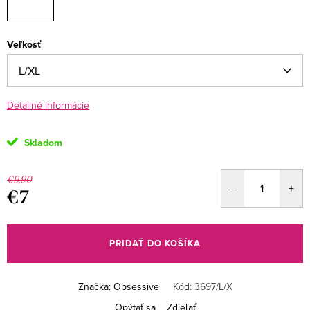
Veľkosť
Detailné informácie
Skladom
€9,90
€7
Jednotková
cena:
PRIDAŤ DO KOŠÍKA
Značka:
Obsessive
Kód:
3697/L/X
Opýtať sa
Zdieľať