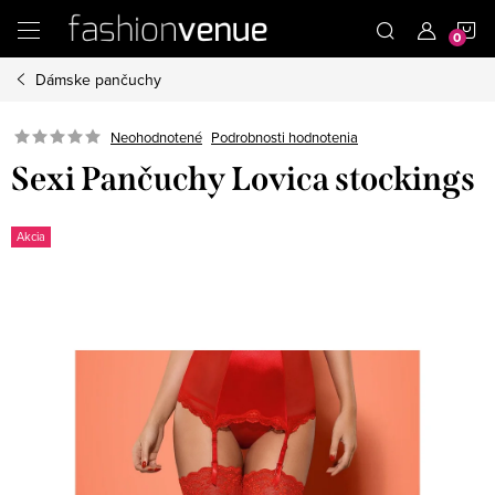
Prejsť
N
na
obsah
Dámske pančuchy
K
Podrobnosti hodnotenia
Neohodnotené
Sexi Pančuchy Lovica stockings
Akcia