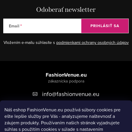
Odoberať newsletter
Email
PRIHLÁSIŤ SA
Vložením e-mailu súhlasíte s
podmienkami ochrany osobných údajov
Z
á
FashionVenue.eu
p
info
@
fashionvenue.eu
ä
t
Náš eshop FashionVenue.eu používá súbory cookies pre
i
ešte lepšie služby pre Vás - analyzujeme naštevnosť a
e
záujem produkty. P
oužívaním našich stránok vyjadrujete
súhlas s použitím cookies v súlade s nastavením