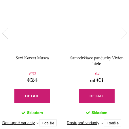
Sexi Korzet Musca
Samodržiace pančuchy Vivien
biele
€32
€4
€24
€3
od
DETAIL
DETAIL
Skladom
Skladom
Dostupné varianty
Dostupné varianty
+ ďalšie
+ ďalšie