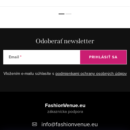
Odoberať newsletter
Email
PRIHLÁSIŤ SA
Vložením e-mailu súhlasíte s
podmienkami ochrany osobných údajov
Z
á
FashionVenue.eu
p
info
@
fashionvenue.eu
ä