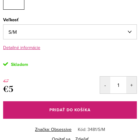
Veľkosť
Detailné informácie
Skladom
€7
€5
Jednotková
cena:
PRIDAŤ DO KOŠÍKA
Značka:
Obsessive
Kód:
3481/S/M
Opýtať sa
Zdieľať