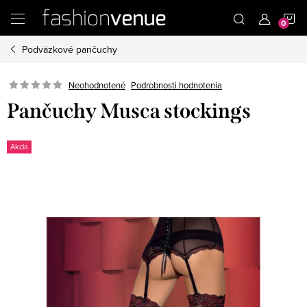
Prejsť
N
na
obsah
Podväzkové pančuchy
K
Podrobnosti hodnotenia
Neohodnotené
Pančuchy Musca stockings
Akcia