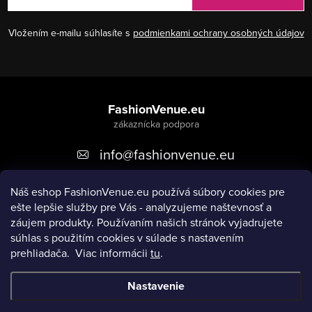
Vložením e-mailu súhlasíte s
podmienkami ochrany osobných údajov
Z
á
FashionVenue.eu
p
info
@
fashionvenue.eu
ä
t
Náš eshop FashionVenue.eu používá súbory cookies pre
i
ešte lepšie služby pre Vás - analyzujeme naštevnosť a
e
záujem produkty. P
oužívaním našich stránok vyjadrujete
súhlas s použitím cookies v súlade s nastavením
prehliadača.
Viac informácii
tu
.
Informácie pre vás
Nastavenie
Copyright 2026
FashionVenue.eu
. Všetky práva vyhradené.