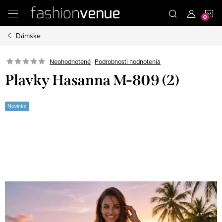
Prejsť
N
na
obsah
Dámske
K
Podrobnosti hodnotenia
Neohodnotené
Plavky Hasanna M-809 (2)
Novinka