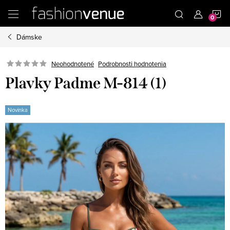
Prejsť
N
na
obsah
Dámske
K
Podrobnosti hodnotenia
Neohodnotené
Plavky Padme M-814 (1)
Novinka