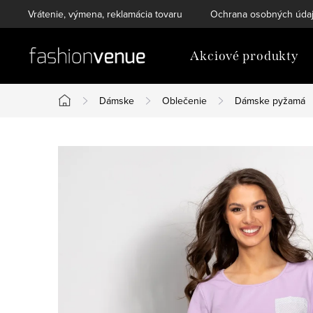
Prejsť
Vrátenie, výmena, reklamácia tovaru
Ochrana osobných úda
na
obsah
Akciové produkty
Dámske
Oblečenie
Dámske pyžamá
Domov