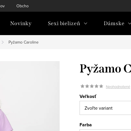
jov
Obchodné podmienky
Doprava & platba
Tabuľky ve
Novinky
Sexi bielizeň
Dámske
Pyžamo Caroline
Pyžamo C
Neohodnotené
Veľkosť
Farba