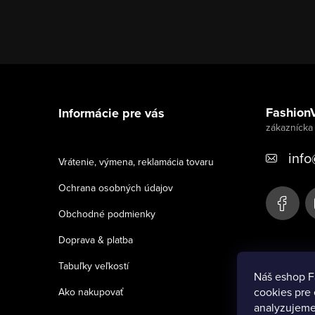
Z
á
Fashion
Informácie pre vás
p
ä
info
Vrátenie, výmena, reklamácia tovaru
t
Ochrana osobných údajov
i
Obchodné podmienky
e
Doprava & platba
Tabuľky veľkostí
Náš eshop F
cookies pre 
Ako nakupovať
analyzujeme