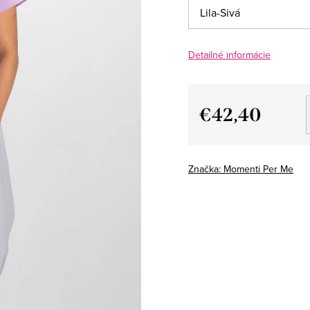
Detailné informácie
€42,40
Jednotková
cena:
Značka:
Momenti Per Me