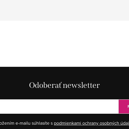
Odoberať newsletter
ožením e-mailu súhlasíte s
podmienkami ochrany osobných úda