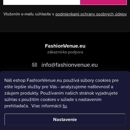
Vložením e-mailu súhlasíte s
podmienkami ochrany osobných údajov
Z
á
FashionVenue.eu
p
info
@
fashionvenue.eu
ä
t
Náš eshop FashionVenue.eu používá súbory cookies pre
i
ešte lepšie služby pre Vás - analyzujeme naštevnosť a
e
záujem produkty. P
oužívaním našich stránok vyjadrujete
súhlas s použitím cookies v súlade s nastavením
prehliadača.
Viac informácii
tu
.
Informácie pre vás
Nastavenie
Copyright 2026
FashionVenue.eu
. Všetky práva vyhradené.