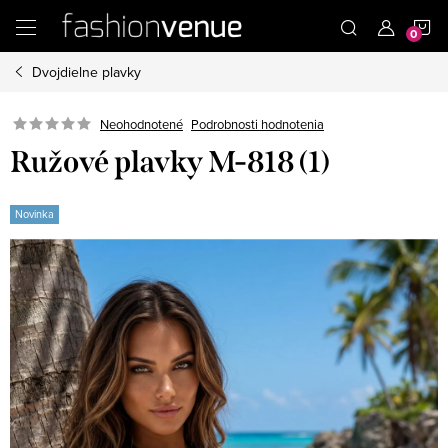
Prejsť
N
na
obsah
Dvojdielne plavky
K
Podrobnosti hodnotenia
Neohodnotené
Ružové plavky M-818 (1)
Novinka