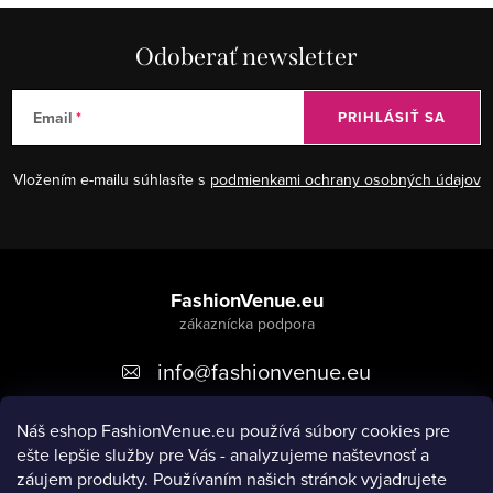
Odoberať newsletter
Email
PRIHLÁSIŤ SA
Vložením e-mailu súhlasíte s
podmienkami ochrany osobných údajov
Z
á
FashionVenue.eu
p
info
@
fashionvenue.eu
ä
t
Náš eshop FashionVenue.eu používá súbory cookies pre
i
ešte lepšie služby pre Vás - analyzujeme naštevnosť a
e
záujem produkty. P
oužívaním našich stránok vyjadrujete