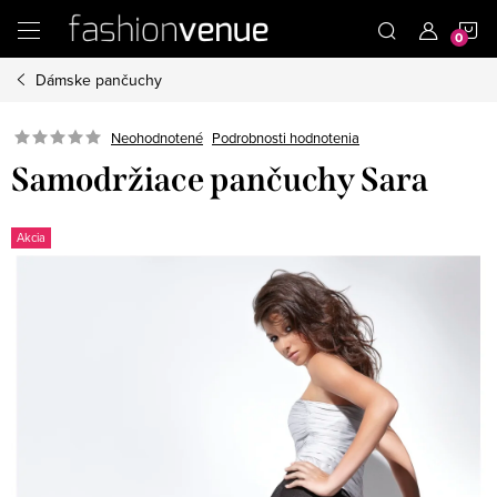
Prejsť
N
na
obsah
Dámske pančuchy
K
Podrobnosti hodnotenia
Neohodnotené
Samodržiace pančuchy Sara
Akcia