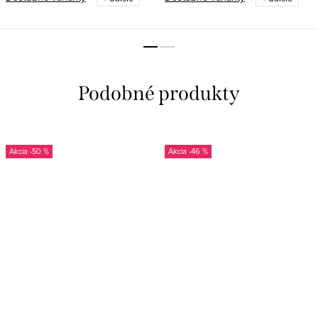
-50 %
-46 %