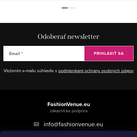
Odoberať newsletter
Email
PRIHLÁSIŤ SA
Vložením e-mailu súhlasíte s
podmienkami ochrany osobných údajov
Z
á
FashionVenue.eu
p
info
@
fashionvenue.eu
ä
t