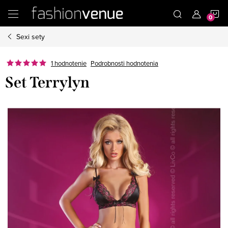
Prejsť
N
na
obsah
Sexi sety
K
Podrobnosti hodnotenia
1 hodnotenie
Set Terrylyn