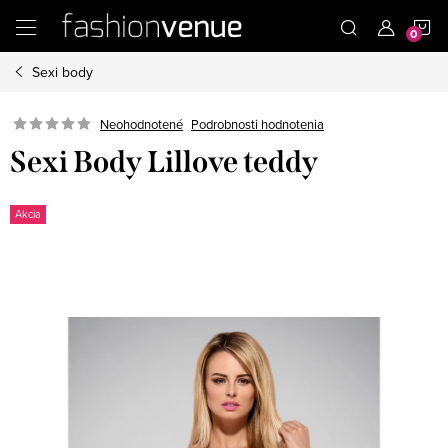
Prejsť
N
na
obsah
Sexi body
K
Podrobnosti hodnotenia
Neohodnotené
Sexi Body Lillove teddy
Akcia