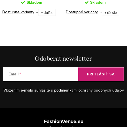
Skladom
Skladom
Dostupné varianty
Dostupné varianty
+ ďalšie
+ ďalšie
Odoberať newsletter
Email
PRIHLÁSIŤ SA
Vložením e-mailu súhlasíte s
podmienkami ochrany osobných údajov
Z
á
FashionVenue.eu