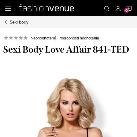
Prejsť
N
na
obsah
Sexi body
K
Podrobnosti hodnotenia
Neohodnotené
Sexi Body Love Affair 841-TED