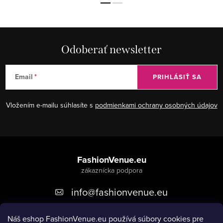
Odoberať newsletter
Email
PRIHLÁSIŤ SA
Vložením e-mailu súhlasíte s
podmienkami ochrany osobných údajov
Z
á
FashionVenue.eu
p
info
@
fashionvenue.eu
ä
t
Náš eshop FashionVenue.eu používá súbory cookies pre