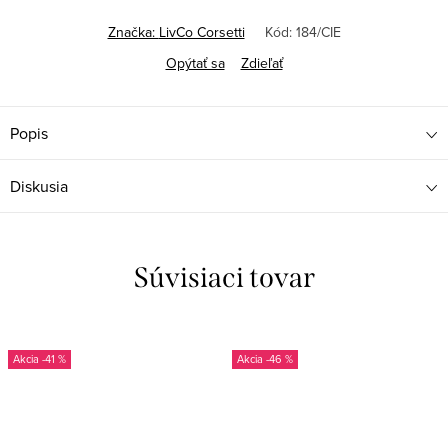
Značka:
LivCo Corsetti
Kód:
184/CIE
Opýtať sa
Zdieľať
Popis
Diskusia
Súvisiaci tovar
-41 %
-46 %