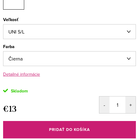
Veľkosť
Farba
Detailné informácie
Skladom
€13
Jednotková
cena:
PRIDAŤ DO KOŠÍKA