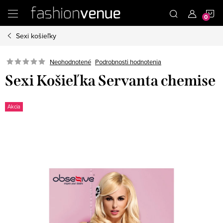
Prejsť
N
na
obsah
Sexi košieľky
K
Podrobnosti hodnotenia
Neohodnotené
Sexi Košieľka Servanta chemise
Akcia