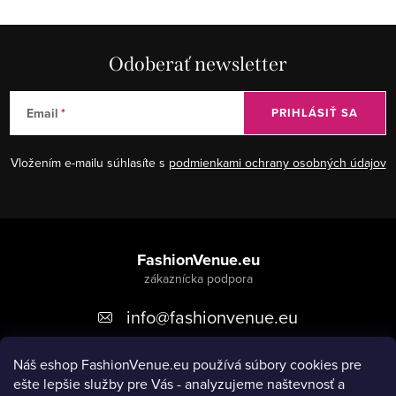
Odoberať newsletter
Email
PRIHLÁSIŤ SA
Vložením e-mailu súhlasíte s
podmienkami ochrany osobných údajov
Z
á
FashionVenue.eu
p
info
@
fashionvenue.eu
ä
t
Náš eshop FashionVenue.eu používá súbory cookies pre
i
ešte lepšie služby pre Vás - analyzujeme naštevnosť a