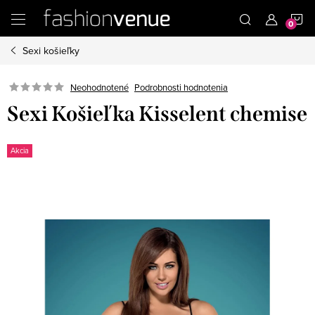
Prejsť
N
na
obsah
Sexi košieľky
K
Podrobnosti hodnotenia
Neohodnotené
Sexi Košieľka Kisselent chemise
Akcia