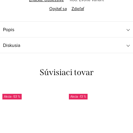
Opýtať sa
Zdieľať
Popis
Diskusia
Súvisiaci tovar
-53 %
-13 %