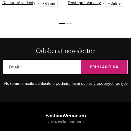
Dostupné varianty
Dostupné varianty
+ ďalšie
+ ďalšie
Odoberať newsletter
Email
PRIHLÁSIŤ SA
Vložením e-mailu súhlasíte s
podmienkami ochrany osobných údajov
Z
á
FashionVenue.eu
p