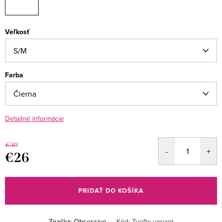
Veľkosť
Farba
Detailné informácie
€30
€26
Jednotková
cena:
PRIDAŤ DO KOŠÍKA
Značka:
Obsessive
Kód:
Zvoľte variant