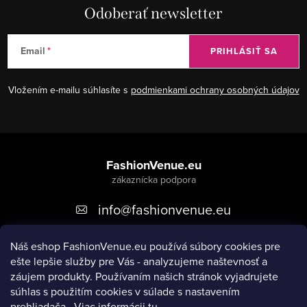
Odoberať newsletter
Email
PRIHLÁSIŤ SA
Vložením e-mailu súhlasíte s
podmienkami ochrany osobných údajov
Z
á
FashionVenue.eu
p
info
@
fashionvenue.eu
ä
t
Náš eshop FashionVenue.eu používá súbory cookies pre
i
ešte lepšie služby pre Vás - analyzujeme naštevnosť a
e
záujem produkty. P
oužívaním našich stránok vyjadrujete
súhlas s použitím cookies v súlade s nastavením
prehliadača.
Viac informácii
tu
.