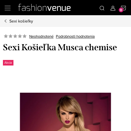
Prejsť
N
na
obsah
Sexi košieľky
K
Podrobnosti hodnotenia
Neohodnotené
Sexi Košieľka Musca chemise
Akcia