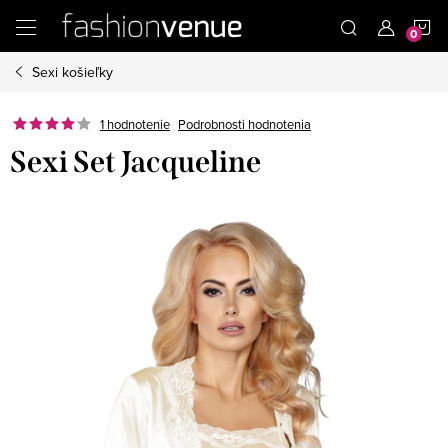
Prejsť
N
na
obsah
Sexi košieľky
K
Podrobnosti hodnotenia
1 hodnotenie
Sexi Set Jacqueline