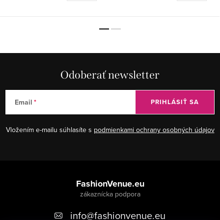
Odoberať newsletter
Email
PRIHLÁSIŤ SA
Vložením e-mailu súhlasíte s
podmienkami ochrany osobných údajov
Z
á
FashionVenue.eu
p
info
@
fashionvenue.eu
ä