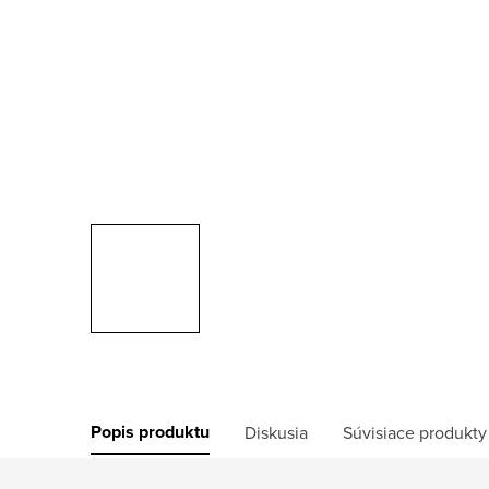
Popis produktu
Diskusia
Súvisiace produkty