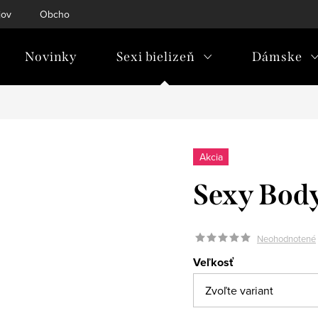
jov
Obchodné podmienky
Doprava & platba
Tabuľky ve
Novinky
Sexi bielizeň
Dámske
Akcia
Sexy Bod
Neohodnotené
Veľkosť