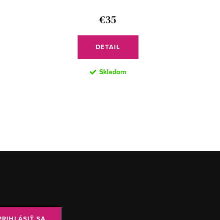
€35
DETAIL
Skladom
PRIHLÁSIŤ SA