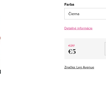
Farba
Detailné informácie
€20
€5
Jednotková
cena:
Značka:
Leg Avenue