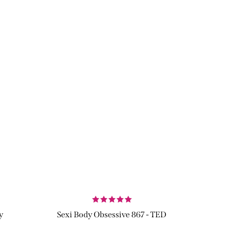
y
Sexi Body Obsessive 867 - TED