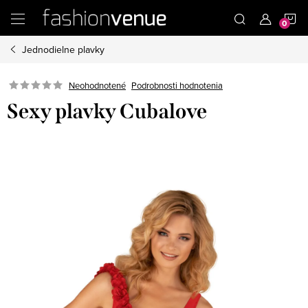
Prejsť
N
na
obsah
Jednodielne plavky
K
Podrobnosti hodnotenia
Neohodnotené
Sexy plavky Cubalove