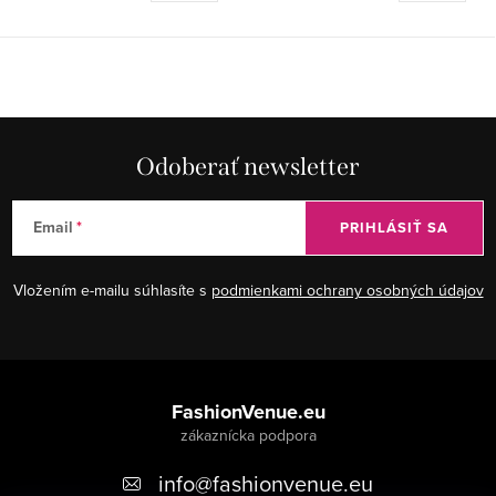
Odoberať newsletter
Email
PRIHLÁSIŤ SA
Vložením e-mailu súhlasíte s
podmienkami ochrany osobných údajov
Z
á
FashionVenue.eu
p
info
@
fashionvenue.eu
ä