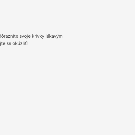
dôraznite svoje krivky lákavým
e sa okúzliť!