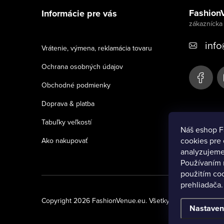
á
Fashion
Informácie pre vás
p
ä
info
Vrátenie, výmena, reklamácia tovaru
t
Ochrana osobných údajov
i
Obchodné podmienky
e
Doprava & platba
Tabuľky veľkostí
Náš eshop F
cookies pre 
Ako nakupovať
analyzujeme
P
oužívaním n
použitím co
prehliadača.
Copyright 2026
FashionVenue.eu
. Všetky práva vyhradené
Nastaven