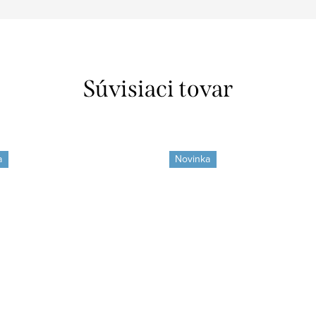
Súvisiaci tovar
a
Novinka