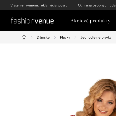
Prejsť
Vrátenie, výmena, reklamácia tovaru
Ochrana osobných úda
na
obsah
Akciové produkty
Dámske
Plavky
Jednodielne plavky
Domov