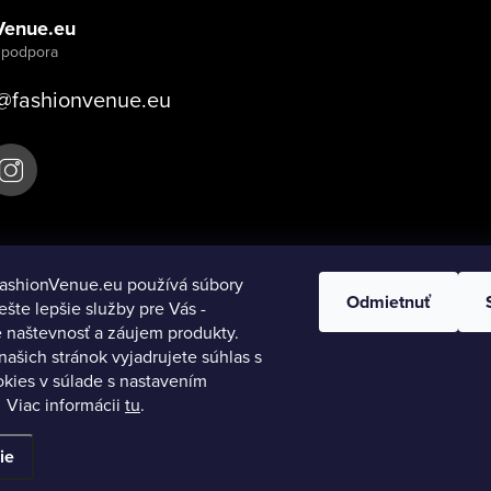
Venue.eu
@
fashionvenue.eu
ashionVenue.eu používá súbory
Odmietnuť
ešte lepšie služby pre Vás -
 naštevnosť a záujem produkty.
ašich stránok vyjadrujete súhlas s
okies v súlade s nastavením
Viac informácii
tu
.
.
Upraviť nastavenie cookies
ie