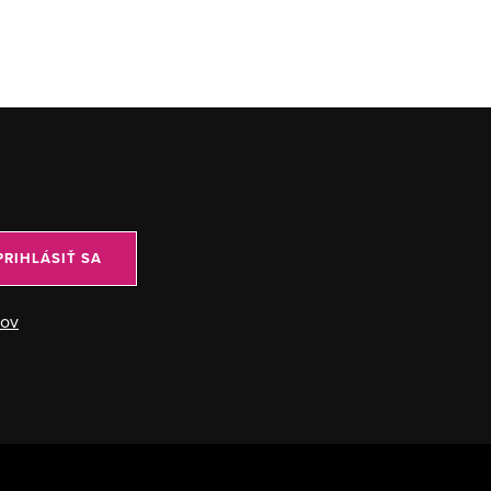
PRIHLÁSIŤ SA
jov