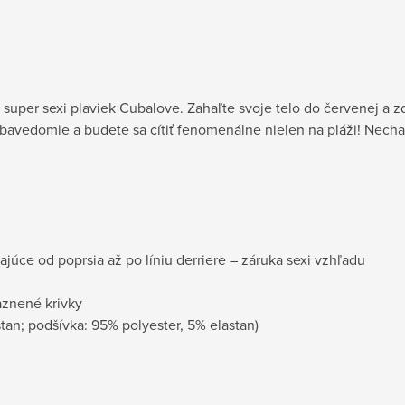
 super sexi plaviek Cubalove. Zahaľte svoje telo do červenej a z
edomie a budete sa cítiť fenomenálne nielen na pláži! Nechajt
júce od poprsia až po líniu derriere – záruka sexi vzhľadu
raznené krivky
tan; podšívka: 95% polyester, 5% elastan)