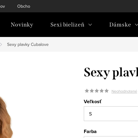
jov
Obchodné podmienky
Doprava & platba
Tabuľky ve
Novinky
Sexi bielizeň
Dámske
Sexy plavky Cubalove
Sexy plav
Neohodnotené
Veľkosť
Farba