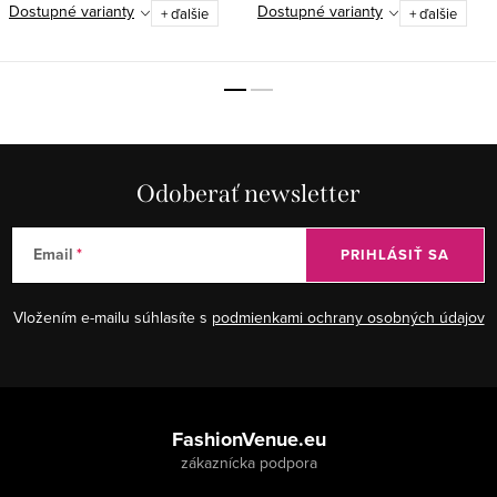
Dostupné varianty
Dostupné varianty
+ ďalšie
+ ďalšie
Odoberať newsletter
Email
PRIHLÁSIŤ SA
Vložením e-mailu súhlasíte s
podmienkami ochrany osobných údajov
Z
á
FashionVenue.eu
p