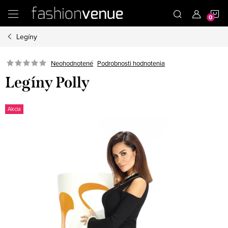
Prejsť
N
na
obsah
Legíny
K
Podrobnosti hodnotenia
Neohodnotené
Legíny Polly
Akcia