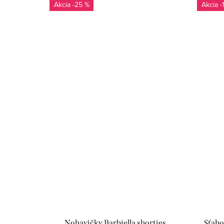
-25 %
-
Nohavičky Barbiella shorties
Sťaho