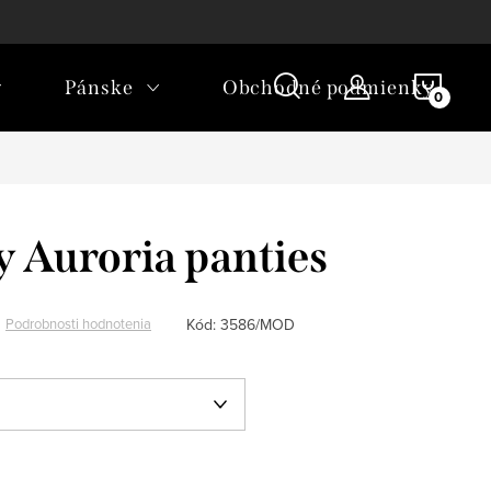
ľkostí
Ako nakupovať
NÁKU
Pánske
Obchodné podmienky
KOŠÍ
 Auroria panties
Kód:
3586/MOD
Podrobnosti hodnotenia