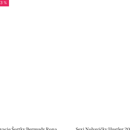
13 %
vacie Šortky Bermudy Rona
Sexi Nohavičky Hustler 2