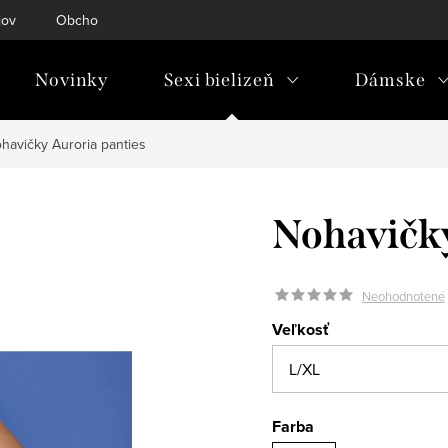
jov
Obchodné podmienky
Doprava & platba
Tabuľky ve
Novinky
Sexi bielizeň
Dámske
havičky Auroria panties
Nohavičky
Neohodnotené
Veľkosť
Farba