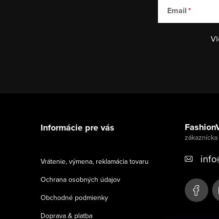
Email
Vl
Z
á
Fashion
Informácie pre vás
p
ä
info
Vrátenie, výmena, reklamácia tovaru
t
Ochrana osobných údajov
i
Obchodné podmienky
e
Doprava & platba