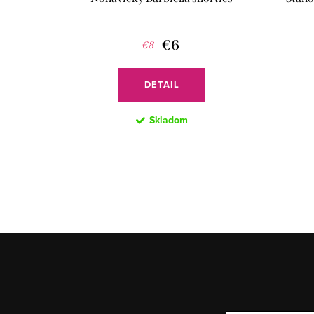
€6
€8
DETAIL
Skladom