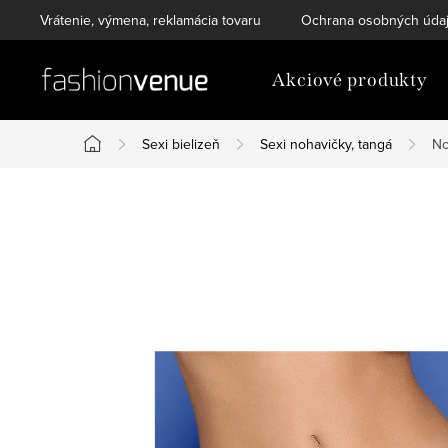
Prejsť
Vrátenie, výmena, reklamácia tovaru
Ochrana osobných úda
na
obsah
Akciové produkty
Sexi bielizeň
Sexi nohavičky, tangá
No
Domov