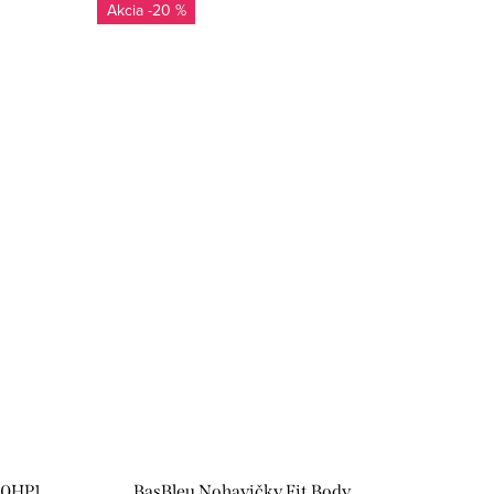
-20 %
00HP1
BasBleu Nohavičky Fit Body