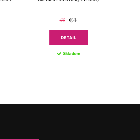
€4
€5
DETAIL
Skladom