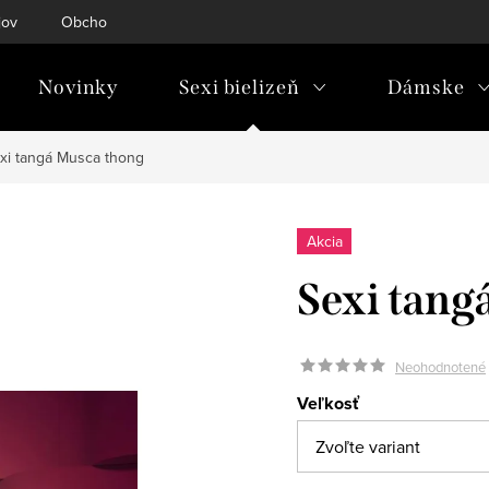
jov
Obchodné podmienky
Doprava & platba
Tabuľky ve
Novinky
Sexi bielizeň
Dámske
xi tangá Musca thong
Akcia
Sexi tang
Neohodnotené
Veľkosť