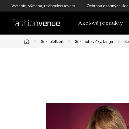
Prejsť
Vrátenie, výmena, reklamácia tovaru
Ochrana osobných úda
na
obsah
Akciové produkty
Sexi bielizeň
Sexi nohavičky, tangá
Se
Domov