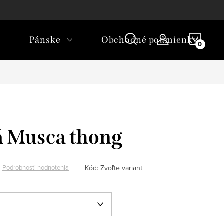
ľkostí
Ako nakupovať
NÁKU
Pánske
Obchodné podmienky
KOŠÍ
á Musca thong
Kód:
Zvoľte variant
Podrobnosti hodnotenia