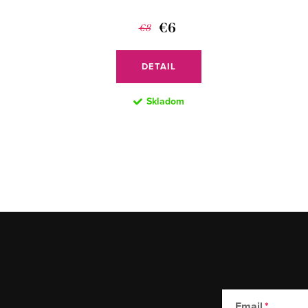
€6
€8
DETAIL
Skladom
Email