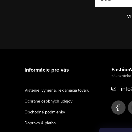
Vl
Z
á
Fashion
Informácie pre vás
p
ä
info
Vrátenie, výmena, reklamácia tovaru
t
Ochrana osobných údajov
i
Obchodné podmienky
e
Doprava & platba