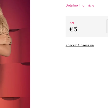
Detailné informácie
€8
€5
Jednotková
cena:
Značka:
Obsessive